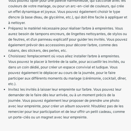
Vous pouvez opter pour une palette harmonieuse, qui s’accorde avec les
couleurs de votre mariage, ou pour un arc-en-ciel de couleurs, qui crée
un effet dynamique et joyeux. Vous pouvez également choisir le type
d’encre (à base d’eau, de glycérine, etc.), qui doit être facile à appliquer et
à nettoyer.
Préparez le matériel nécessaire pour réaliser l’arbre à empreintes. Vous
aurez besoin de tampons encreurs, de lingettes nettoyantes, de stylos ou
de feutres, et d’un panneau explicatif pour guider les invités. Vous pouvez
également prévoir des accessoires pour décorer l’arbre, comme des
rubans, des stickers, des perles, etc.
Choisissez l’emplacement où vous allez installer l’arbre à empreintes.
Vous pouvez le placer à l’entrée de la salle, pour accueillir les invités, ou
dans un coin dédié, pour créer un espace convivial et ludique. Vous
pouvez également le déplacer au cours de la journée, pour le faire
participer aux différents moments du mariage (cérémonie, cocktail, dîner,
etc.).
Invitez les invités à laisser leur empreinte sur l’arbre. Vous pouvez leur
demander de le faire dès leur arrivée, ou à un moment précis de la
journée. Vous pouvez également leur proposer de prendre une photo
avec leur empreinte, pour créer un album souvenir. N’oubliez pas de les
remercier pour leur participation et de leur offrir un petit cadeau, comme
un porte-clés ou un magnet avec leur empreinte.